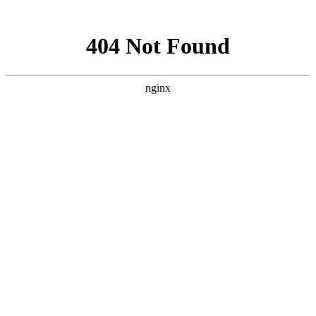
网站地图
网站首页
关于我们
服务范围
新闻资讯
下载中
上海智驰消防工程有限公司官网
承接
消防工程施工安装
，
消防设备维护保养
消防工程师证书可找机构代理挂靠吗？