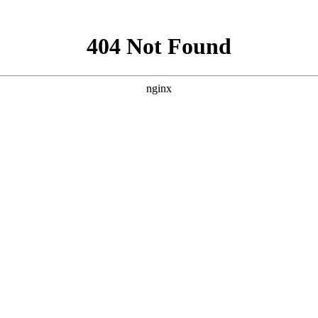
新闻资讯
下载中心
消防工程
消防器材
联系
程施工安装
，
消防设备维护保养
，
消防设计出蓝图盖章
，
二次消防改造
，
消防申报验
服务介绍
您