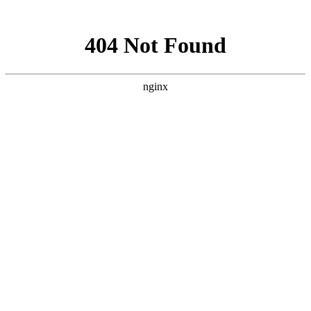
网站地图
网站首页
关于我们
服务范围
新闻资讯
下载中
上海消防工程技术咨询服务网
承接
消防工程施工安装
，
消防设备维护保养
，
其它消防设备