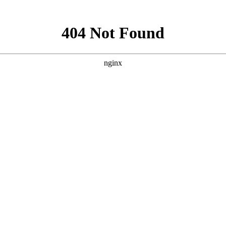
新闻资讯
下载中心
消防工程
消防器材
联系
程施工安装
，
消防设备维护保养
，
消防设计出蓝图盖章
，
二次消防改造
，
消防申报验
其它消防设备
您现在