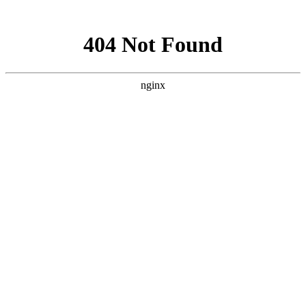
网站地图
网站首页
关于我们
服务范围
新闻资讯
下载中
上海智驰消防工程有限公司官网
承接
消防工程施工安装
，
消防设备维护保养
公司简介