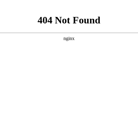
新闻资讯
下载中心
消防工程
消防器材
联系
程施工安装
，
消防设备维护保养
，
消防设计出蓝图盖章
，
二次消防改造
，
消防申报验
其它消防设备
您现在