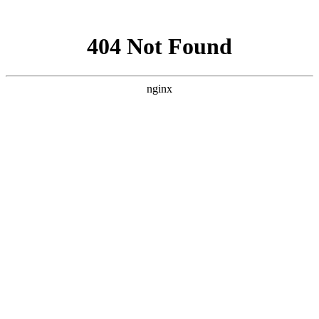
网站地图
网站首页
关于我们
服务范围
新闻资讯
下载中
上海智驰消防工程有限公司官网
承接
消防工程施工安装
，
消防设备维护保养
上海消防大力开展3.15打假活动