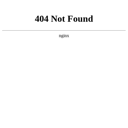
网站地图
网站首页
关于我们
服务范围
新闻资讯
下载中
上海智驰消防工程有限公司官网
承接
消防工程施工安装
，
消防设备维护保养
上海消防召开实事工作推进会