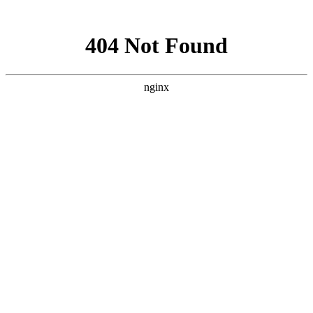
网站地图
网站首页
关于我们
服务范围
新闻资讯
下载中
上海智驰消防工程有限公司官网
承接
消防工程施工安装
，
消防设备维护保养
气体灭火设备