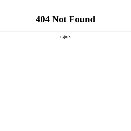
新闻资讯
下载中心
消防工程
消防器材
联系
程施工安装
，
消防设备维护保养
，
消防设计出蓝图盖章
，
二次消防改造
，
消防申报验
抢险救援装备
您现在