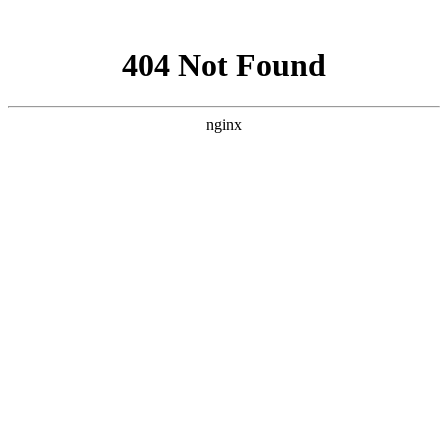
网站地图
网站首页
关于我们
服务范围
新闻资讯
下载中
上海智驰消防工程有限公司官网
承接
消防工程施工安装
，
消防设备维护保养
气体灭火设备